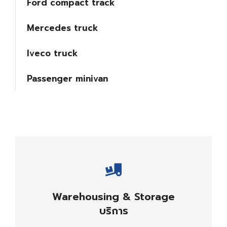
Ford compact track
Mercedes truck
Iveco truck
Passenger minivan
Careful storage of your goods
Warehousing & Storage
VIEW DETAILS
บริการ